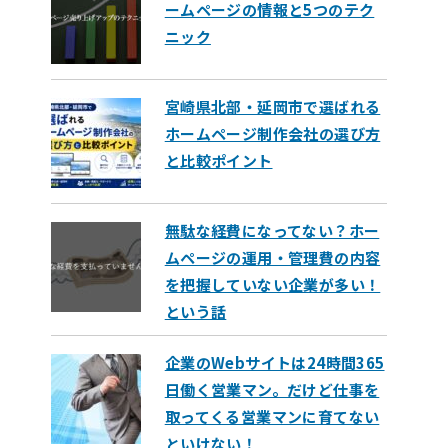
ームページの情報と5つのテク
ニック
宮崎県北部・延岡市で選ばれる
ホームページ制作会社の選び方
と比較ポイント
無駄な経費になってない？ホー
ムページの運用・管理費の内容
を把握していない企業が多い！
という話
企業のWebサイトは24時間365
日働く営業マン。だけど仕事を
取ってくる営業マンに育てない
といけない！