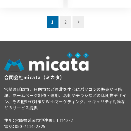
投
1
2
稿
ナ
ビ
ゲ
ー
合同会社micata（ミカタ）
シ
ョ
宮崎県延岡市、日向市など県北を中心にパソコンの販売から修
理、ホームページ制作・運用、名刺やチラシなどの印刷物デザイ
ン
ン、その他SEO対策やWebマーケティング、セキュリティ対策な
どのサービス提供
住所：宮崎県延岡市伊達町1丁目42-2
電話：050-7114-2325