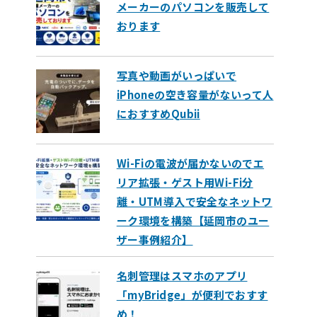
メーカーのパソコンを販売して
おります
写真や動画がいっぱいで
iPhoneの空き容量がないって人
におすすめQubii
Wi-Fiの電波が届かないのでエ
リア拡張・ゲスト用Wi-Fi分
離・UTM導入で安全なネットワ
ーク環境を構築【延岡市のユー
ザー事例紹介】
名刺管理はスマホのアプリ
「myBridge」が便利でおすす
め！