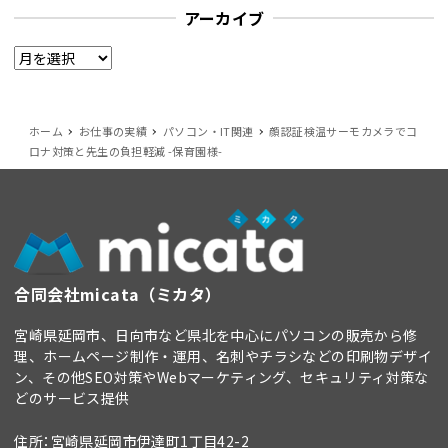
アーカイブ
ア
ー
カ
イ
ホーム
お仕事の実績
パソコン・IT関連
顔認証検温サーモカメラでコ
ロナ対策と先生の負担軽減 -保育園様-
ブ
合同会社micata（ミカタ）
宮崎県延岡市、日向市など県北を中心にパソコンの販売から修
理、ホームページ制作・運用、名刺やチラシなどの印刷物デザイ
ン、その他SEO対策やWebマーケティング、セキュリティ対策な
どのサービス提供
住所：宮崎県延岡市伊達町1丁目42-2