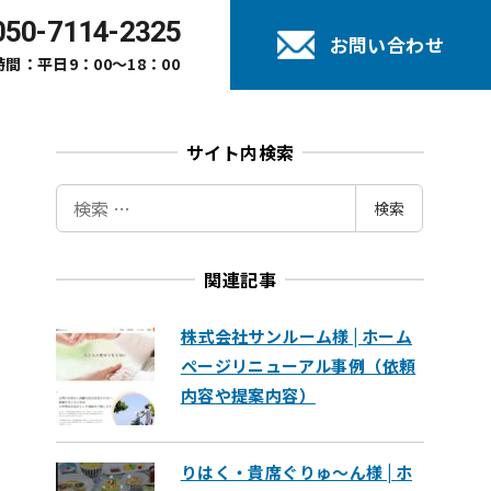
050-7114-2325
お問い合わせ
間：平日9：00～18：00
サイト内検索
検
検索
索
関連記事
株式会社サンルーム様 | ホーム
ページリニューアル事例（依頼
内容や提案内容）
りはく・貴席ぐりゅ～ん様 | ホ